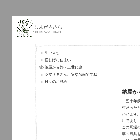
生い立ち
怪しげな住まい
納屋から館へ三世代史
シマザキさん、変な名前ですね
日々のお務め
納屋か
五十年前
村だった
いいます
川であり
この周辺
草の農具