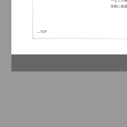
ーなどの
住処に改
←TOP