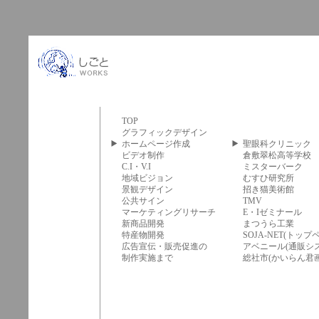
TOP
グラフィックデザイン
ホームページ作成
聖眼科クリニック
ビデオ制作
倉敷翠松高等学校
C.I・V.I
ミスターバーク
地域ビジョン
むすひ研究所
景観デザイン
招き猫美術館
公共サイン
TMV
マーケティングリサーチ
E・Iゼミナール
新商品開発
まつうら工業
特産物開発
SOJA-NET(トップ
広告宣伝・販売促進の
アベニール(通販シ
制作実施まで
総社市(かいらん君画